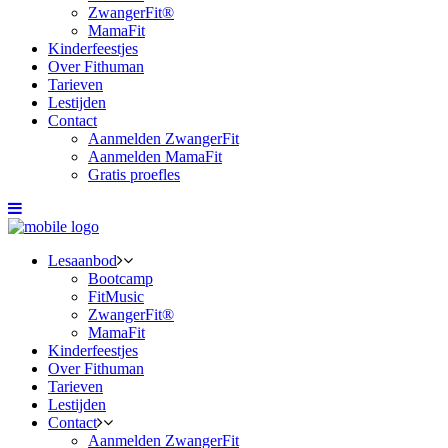
ZwangerFit®
MamaFit
Kinderfeestjes
Over Fithuman
Tarieven
Lestijden
Contact
Aanmelden ZwangerFit
Aanmelden MamaFit
Gratis proefles
Lesaanbod
Bootcamp
FitMusic
ZwangerFit®
MamaFit
Kinderfeestjes
Over Fithuman
Tarieven
Lestijden
Contact
Aanmelden ZwangerFit