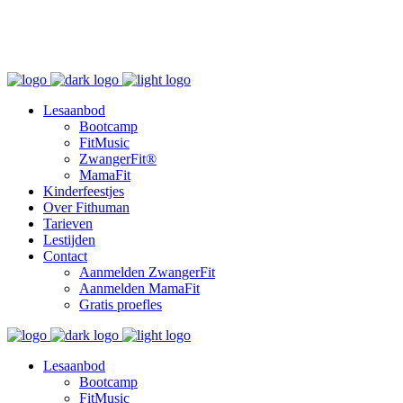
Bootcamp, zwangerschapscursus ZwangerFit & MamaFit en kinderfeestjes in Dordrecht
gratis proefles
Lesaanbod
Bootcamp
FitMusic
ZwangerFit®
MamaFit
Kinderfeestjes
Over Fithuman
Tarieven
Lestijden
Contact
Aanmelden ZwangerFit
Aanmelden MamaFit
Gratis proefles
Lesaanbod
Bootcamp
FitMusic