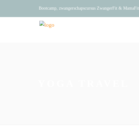
Bootcamp, zwangerschapscursus ZwangerFit & MamaFit e
YOGA TRAVEL