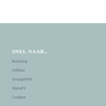
&
SNEL NAAR..
Bootcamp
FitMusic
ZwangerFit®
MamaFit
Lestijden