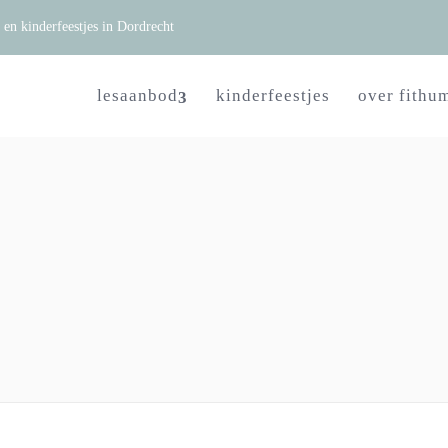
n kinderfeestjes in Dordrecht
lesaanbod
kinderfeestjes
over fithu