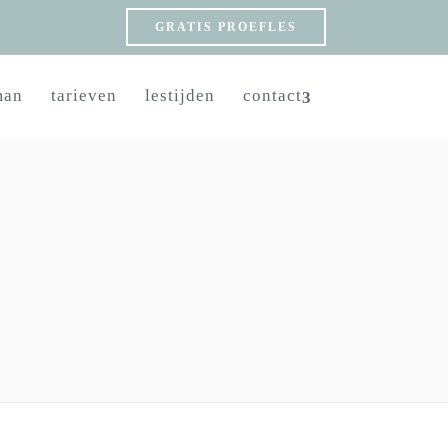
GRATIS PROEFLES
man
tarieven
lestijden
contact